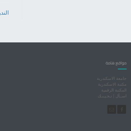
الندوا
مواقع هامة
جامعة الاسكندرية
مكتبة الاسكندرية
المكتبة الرقمية
اســأل | نـجـيـبـك