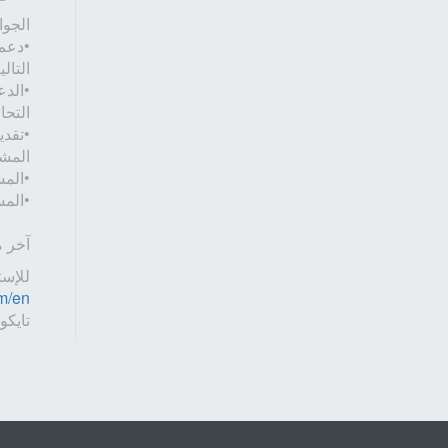
الجوا
التالي
•الدع
التح
المشت
•المس
•المس
آخر ميعاد
للإست
m/en/
تايكو