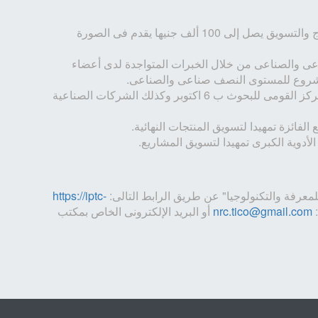
•دعم مالى للمشروع للصرف على المخرج البحثى للوصول الى مرحلة الإنتاج والتسويق يصل إلى 100 ألف جنيها يقدم فى الصورة
اعى والصناعى من خلال الخبرات المتواجدة لدى أعضاء
مشروع للمستوى النصف صناعى والصناعى.
•تقديم الإمكانيات اللازمة للإنتاج من خلال الوحدة الإنتاجية للتحالف بفرع المركز القومى للبحوث ب 6 اكتوبر وكذلك الشركات الصناعية
ائزة تمهيدا لتسويق المنتجات النهائية.
أدوية الكبرى تمهيدا لتسويق المشاريع.
عرفة والتكنولوجيا" عن طريق الرابط التالى:
https://iptc-
:
nrc.tico@gmail.com
أو البريد الإلكترونى الخاص بمكتب