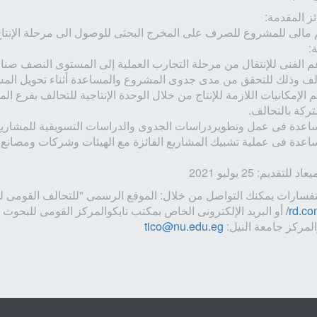
ئز المقدمة:
ة:
م الفنى للإنتقال من مرحلة التجارب العملية إلى المستوى النصف صن
الف وذلك للتحقق من مدى جدوى المشروع والمساعدة أثناء تحويل ال
ركة بالتحالف.
اعدة فى عمل وتطويردراسات الجدوى والدراسات التسويقية للمشاريع الف
اعدة فى عملية تشبيك المشاريع الفائزة مع الهيئات وشركات ومصانع ال
 للتقديم: 25 يوليو 2021
فسارات يمكنك التواصل من خلال: الموقع الرسمى "للتحالف القومى للم
rd.co
أو البريد الإلكترونى الخاص بمكتب تايكوالمركز القومى للبحوث 
المركز جامعة النيل:
tico@nu.edu.eg