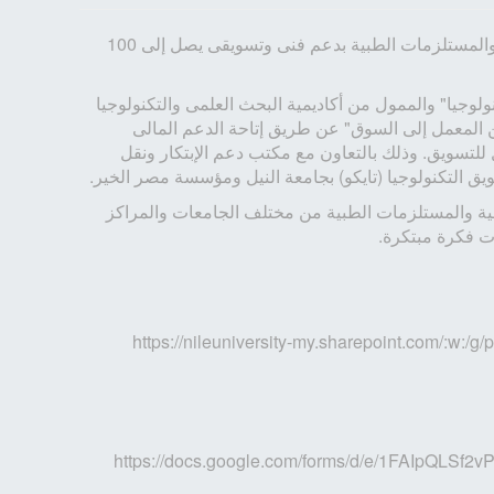
هل تبحث عن فرصة لتمويل فكرتك الإبداعية في مجال الصناعات الصيدلية والمستلزمات الطبية بدعم فنى وتسويقى يصل إلى 100
لوجيا" والممول من أكاديمية البحث العلمى والتكنولوجيا
 المعمل إلى السوق" عن طريق إتاحة الدعم المالى
للتسويق. وذلك بالتعاون مع مكتب دعم الإبتكار ونقل
ق التكنولوجيا (تايكو) بجامعة النيل ومؤسسة مصر الخير.
ية والمستلزمات الطبية من مختلف الجامعات والمراكز
ت فكرة مبتكرة.
https://nileuniversity-my.sharepoint.com/:
https://docs.google.com/forms/d/e/1FAIpQL