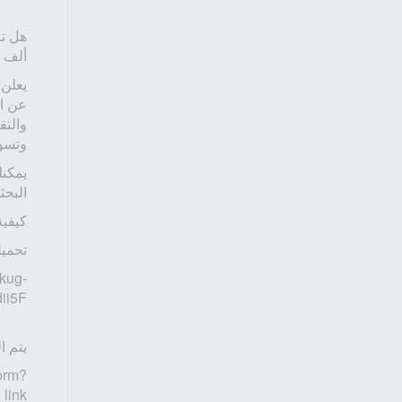
ألف ج
يعلن 
عن ان
والتق
وتسوي
يمكنك
البحث
كيفية
تحميل
kug-
ii5F
يتم ا
orm?
_link