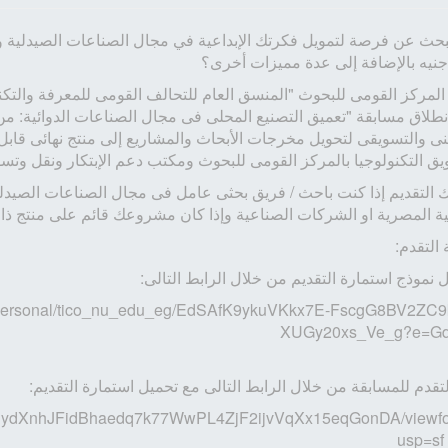
نيه بالإضافة إلى عدة مميزات أخرى؟
المركز القومى للبحوث "المنسق العام للتحالف القومى للمعرفة والتكنو
طلاق مسابقة "تعميق التصنيع المحلى فى مجال الصناعات الدوائية: من
نى والتسويقى لتحويل مخرجات الأبحاث والمشاريع إلى منتج نهائى قابل 
ق التكنولوجيا بالمركز القومى للبحوث ومكتب دعم الإبتكار ونقل وتسوي
 التقديم إذا كنت باحث / فريق بحثى عامل فى مجال الصناعات الصيدل
ية المصرية او الشركات الصناعية وإذا كان مشروعك قائم على منتج ذا
 التقدم:
 نموذج استمارة التقديم من خلال الرابط التالى:
w:/g/personal/tico_nu_edu_eg/EdSAfK9ykuVKkx7E-FscgG8BV2ZC9
XUGy20xs_Ve_g?e=Gd
لتقدم للمسابقة من خلال الرابط التالى مع تحميل استمارة التقديم:
Sf2vPydXnhJFidBhaedq7k77WwPL4ZjF2ijvVqXx15eqGonDA/viewf
usp=sf