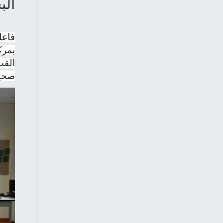
الب
فاعل
بمرك
القت
صحي